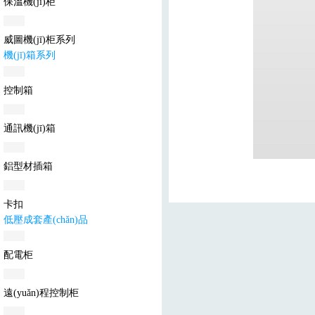
保溫機(jī)柜
威圖機(jī)柜系列
機(jī)箱系列
控制箱
通訊機(jī)箱
鋁型材插箱
卡扣
低壓成套產(chǎn)品
配電柜
遠(yuǎn)程控制柜