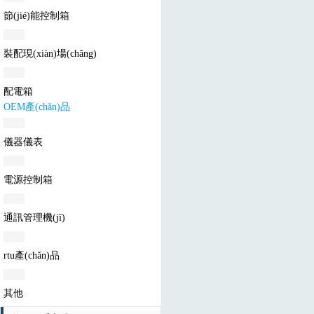
節(jié)能控制箱
裝配現(xiàn)場(chǎng)
配電箱
OEM產(chǎn)品
儀器儀表
電源控制箱
通訊管理機(jī)
rtu產(chǎn)品
其他